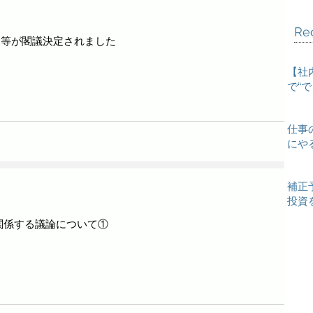
Re
案等が閣議決定されました
【社
で“
仕事
にや
補正
投資
に関係する議論について①