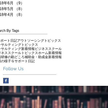
018年6月
（9）
9件の記事
018年5月
（8）
8件の記事
018年4月
（8）
8件の記事
rch By Tags
サポート日記
アウトソーシングトピックス
ンサルティングトピックス
ンサルティング新着情報
ビジネススクール
ジネススクールトピックス
ホーム新着情報
員研修の勘どころ
補助金・助成金新着情報
講の様子
Ｇサポート日記
Follow Us