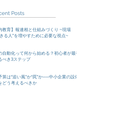
cent Posts
内教育】報連相と仕組みづくり ~現場
できる人”を増やすために必要な視点~
の自動化って何から始める？初心者が最初
るべき3ステップ
予算は“追い風”か“罠”か──中小企業の設備
をどう考えるべきか