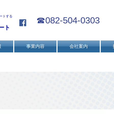
ートする
☎
082-504-0303
ート
報
事業内容
会社案内