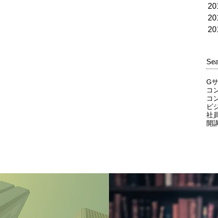
2
2
2
Sea
G
コ
コ
ビ
社
開