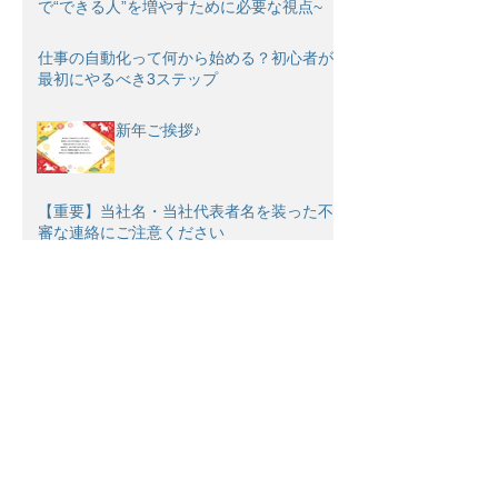
で“できる人”を増やすために必要な視点~
仕事の自動化って何から始める？初心者が
最初にやるべき3ステップ
新年ご挨拶♪
【重要】当社名・当社代表者名を装った不
審な連絡にご注意ください
補正予算は“追い風”か“罠”か──中小企業の
設備投資をどう考えるべきか
5次中小企業省力化投資補助金（一般型）
2026年2月末締め切り
22次ものづくり補助金 2026年1月30日
締め切り