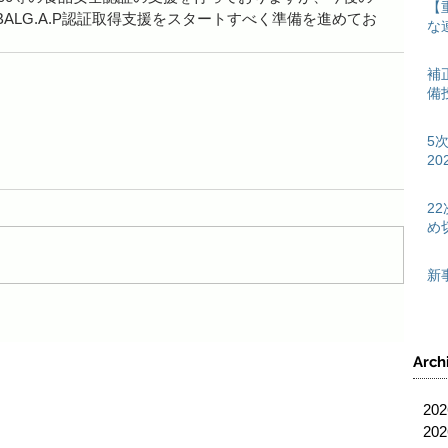
【
ALG.A.P認証取得支援をスタートすべく準備を進めてお
な
補
備
5
2
2
め
新
Arch
20
20