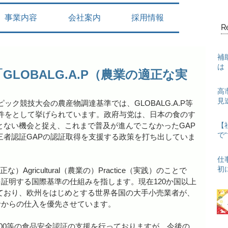
事業内容
会社案内
採用情報
R
補
は
LOBALG.A.P（農業の適正な実
高
見
ピック競技大会の農産物調達基準では、GLOBALG.A.P等
要件をとして挙げられています。政府与党は、日本の食のす
とない機会と捉え、これまで普及が進んでこなかったGAP
【
で
三者認証GAPの認証取得を支援する政策を打ち出していま
仕
初
Agricultural（農業の）Practice（実践）のことで
それを証明する国際基準の仕組みを指します。現在120か国以上
ており、欧州をはじめとする世界各国の大手小売業者が、
生産者からの仕入を優先させています。
2000等の食品安全認証の支援を行っておりますが、今後の