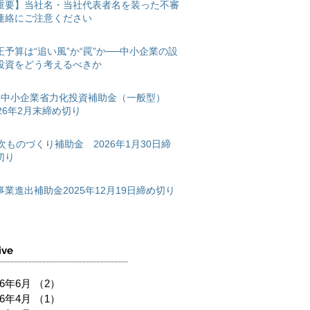
重要】当社名・当社代表者名を装った不審
連絡にご注意ください
正予算は“追い風”か“罠”か──中小企業の設
投資をどう考えるべきか
次中小企業省力化投資補助金（一般型）
026年2月末締め切り
2次ものづくり補助金 2026年1月30日締
切り
事業進出補助金2025年12月19日締め切り
ive
26年6月
（2）
2件の記事
26年4月
（1）
1件の記事