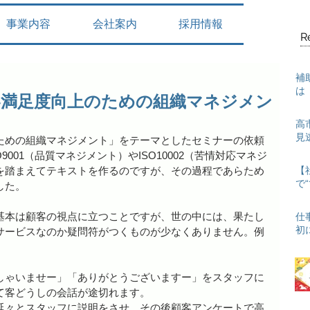
事業内容
会社案内
採用情報
R
補
は
客満足度向上のための組織マネジメン
高
見
ための組織マネジメント」をテーマとしたセミナーの依頼
001（品質マネジメント）やISO10002（苦情対応マネジ
を踏まえてテキストを作るのですが、その過程であらため
【
で
した。
基本は顧客の視点に立つことですが、世の中には、果たし
仕
初
サービスなのか疑問符がつくものが少なくありません。例
しゃいませー」「ありがとうございますー」をスタッフに
て客どうしの会話が途切れます。
延々とスタッフに説明をさせ、その後顧客アンケートで高