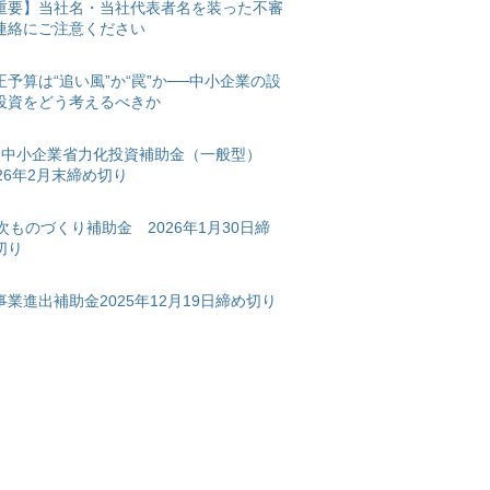
重要】当社名・当社代表者名を装った不審
連絡にご注意ください
正予算は“追い風”か“罠”か──中小企業の設
投資をどう考えるべきか
次中小企業省力化投資補助金（一般型）
026年2月末締め切り
2次ものづくり補助金 2026年1月30日締
切り
事業進出補助金2025年12月19日締め切り