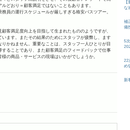
【
アルどおり＝顧客満足ではないこともあります。
な
乗務員の運行スケジュールが厳しすぎる格安バスツアー。
。
補
備
見顧客満足度向上を目指して生まれたもののようですが、
ています。またその結果のためにスタッフが疲弊し、ます
5
なりかねません。重要なことは、スタッフ一人ひとりが目
2
導することであり、また顧客満足のフィードバックで仕事
皆様の商品・サービスの現場はいかがでしょうか。
2
め
新