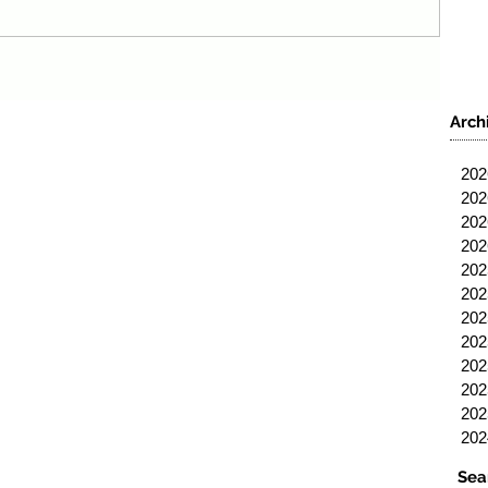
Arch
20
20
20
20
20
20
20
20
20
20
20
20
Sea