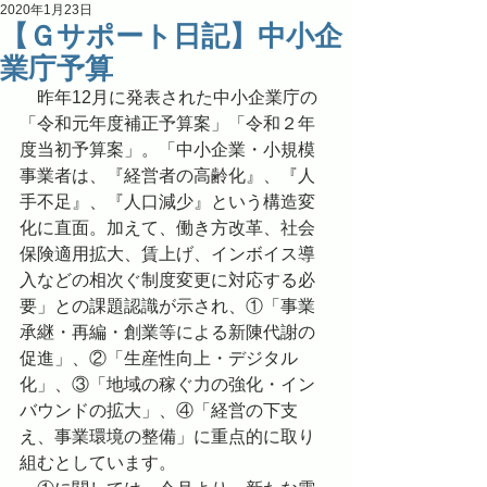
2020年1月23日
【Ｇサポート日記】中小企
業庁予算
　昨年12月に発表された中小企業庁の
「令和元年度補正予算案」「令和２年
度当初予算案」。「中⼩企業・⼩規模
事業者は、『経営者の⾼齢化』、『⼈
⼿不⾜』、『⼈⼝減少』という構造変
化に直⾯。加えて、働き⽅改⾰、社会
保険適⽤拡⼤、賃上げ、インボイス導
⼊などの相次ぐ制度変更に対応する必
要」との課題認識が示され、①「事業
承継・再編・創業等による新陳代謝の
促進」、②「⽣産性向上・デジタル
化」、③「地域の稼ぐ⼒の強化・イン
バウンドの拡⼤」、④「経営の下⽀
え、事業環境の整備」に重点的に取り
組むとしています。