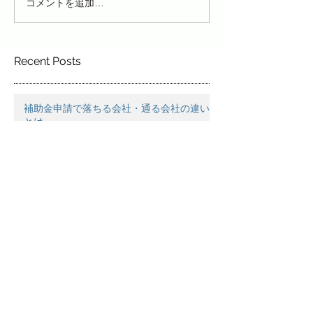
コメントを追加…
Recent Posts
補助金申請で落ちる会社・通る会社の違い
とは
高市政権の経済対策で何が変わる？事業者
が見逃せない自治体支援の動き
【社内教育】報連相と仕組みづくり ~現場
で“できる人”を増やすために必要な視点~
仕事の自動化って何から始める？初心者が
最初にやるべき3ステップ
新年ご挨拶♪