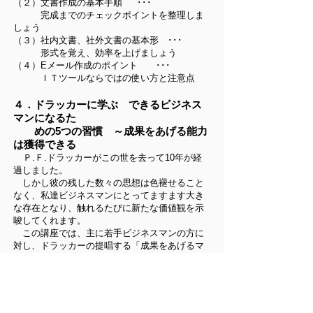
（２）文書作成の基本手順 ･･･
完成までのチェックポイントを整理しま
しょう
（３）社内文書、社外文書の基本形 ･･･
形式を覚え、効率を上げましょう
（４）Eメール作成のポイント ･･･
ＩＴツールならではの使い方と注意点
４．ドラッカーに学ぶ できるビジネス
マンになるた
めの5つの習慣
～成果をあげる能力
は獲得できる
Ｐ.Ｆ.ドラッカーがこの世を去って10年が経
過しました。
しかし彼の残した数々の思想は色褪せること
なく、私達ビジネスマンにとってますます大き
な存在となり、触れるたびに新たな価値観を示
唆してくれます。
この講座では、主に若手ビジネスマンの方に
対し、ドラッカーの提唱する「成果をあげるマ
ネジャー（The Effective Executive）」の習慣
的能力特性についてお伝えし、自らの業務の見
直しの契機を提供することを目的としていま
す。
（１）成果をあげる能力は習得できる