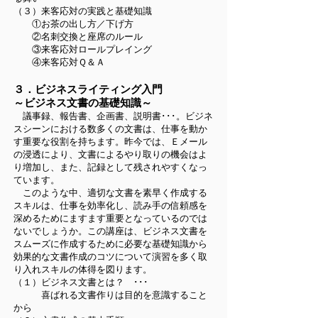
（３）来客応対の実践と基礎知識
①お茶の出し方／下げ方
②名刺交換と座席のルール
③来客応対ロールプレイング
④来客応対Ｑ＆Ａ
３．ビジネスライティング入門
～ビジネス文書の基礎知識～
議事録、報告書、企画書、説明書･･･。ビジネ
スシーンにおける数多くの文書は、仕事を動か
す重要な役割を持ちます。昨今では、Ｅメール
の浸透により、文書によるやり取りの機会はよ
り増加し、また、記録として残されやすくなっ
ています。
このような中、適切な文書を素早く作成する
スキルは、仕事を効率化し、読み手の信頼感を
深めるためにますます重要となっているのでは
ないでしょうか。この講座は、ビジネス文書を
スムーズに作成するために必要な基礎知識から
効果的な文書作成のコツについて演習を多く取
り入れスキルの体得を図ります。
（１）ビジネス文書とは？ ･･･
喜ばれる文書作りは目的を意識すること
から