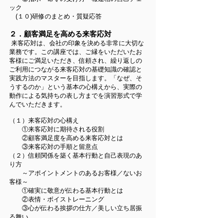
ック
(１０)研修のまとめ・質疑応答
２．顧客満足を高める来客応対
来客応対は、会社の印象を決める非常に大切な
業務です。この講座では、ご縁をいただいたお
客様にご満足いただき、信頼され、繰り返しの
ご利用につながる来客応対の基礎知識の確認と
実践方法のマスターを目指します。「なぜ、そ
うするのか」という基本の心構えから、実際の
動作による気持ちの表し方までを演習形式で学
んでいただきます。
（１）来客応対の心構え
①来客応対に期待される役割
②顧客満足度を高める来客応対とは
③来客応対の手順と留意点
（２）信頼関係を築く基本行動と自己表現のあ
り方
～アポイントメントのあるお客様／ないお
客様～
①確実に敬意が伝わる基本行動とは
②表情・ボイストレーニング
③心が伝わる挨拶の仕方／美しい立ち居振
る舞い