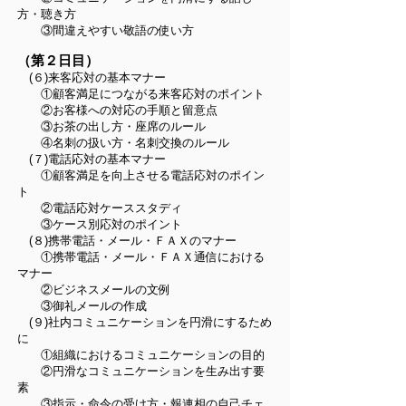
方・聴き方
③間違えやすい敬語の使い方
（第２日目）
(６)来客応対の基本マナー
①顧客満足につながる来客応対のポイント
②お客様への対応の手順と留意点
③お茶の出し方・座席のルール
④名刺の扱い方・名刺交換のルール
(７)電話応対の基本マナー
①顧客満足を向上させる電話応対のポイン
ト
②電話応対ケーススタディ
③ケース別応対のポイント
(８)携帯電話・メール・ＦＡＸのマナー
①携帯電話・メール・ＦＡＸ通信における
マナー
②ビジネスメールの文例
③御礼メールの作成
(９)社内コミュニケーションを円滑にするため
に
①組織におけるコミュニケーションの目的
②円滑なコミュニケーションを生み出す要
素
③指示・命令の受け方・報連相の自己チェ