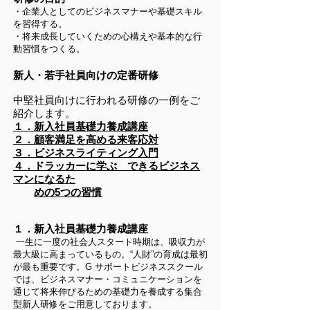
・企業人としてのビジネスマナーや基礎スキル
を習得する。
・将来成長していくための心構えや基本的な行
動習慣をつくる。
新人・若手社員向けの定番研修
中堅社員向けに行われる研修の一例をご
紹介します。
１．新入社員基礎力養成講座
２．顧客満足を高める来客応対
３．ビジネスライティング入門
４．ドラッカーに学ぶ できるビジネス
マンになるた
めの5つの習慣
１．新入社員基礎力養成講座
一生に一度の社会人スタート時期は、吸収力が
最大級に高まっているもの。“人財”の育成は最初
が最も重要です。G サポートビジネススクール
では、ビジネスマナー・コミュニケーションを
通じて将来伸びるための基礎力を養成する集合
型新人研修をご用意しております。