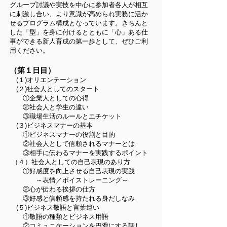
グループ討議や実技を中心に参加者各人が相互
に刺激し合い、より意識が高められ実務に活か
せるプログラム構成となっています。きちんと
した「型」を身に付けるとともに「心」ある仕
事ができる新人育成の第一歩として、ぜひご利
用ください。
（第１日目）
(１)オリエンテーション
(２)社会人としてのスタート
①企業人としての心得
②社会人と学生の違い
③職場生活のルールとエチケット
(３)ビジネスマナーの基本
①ビジネスマナーの役割と目的
②社会人として信頼されるマナーとは
③相手に伝わるマナーを実践するポイント
（４）社会人としての自己表現のあり方
①好感度を向上させる自己表現の実践
～表情／ボイストレーニング～
②心が伝わる挨拶の仕方
③好感と信頼感を持たれる身だしなみ
(５)ビジネス敬語と言葉遣い
①敬語の種類とビジネス用語
②コミュニケーションを円滑にする話し