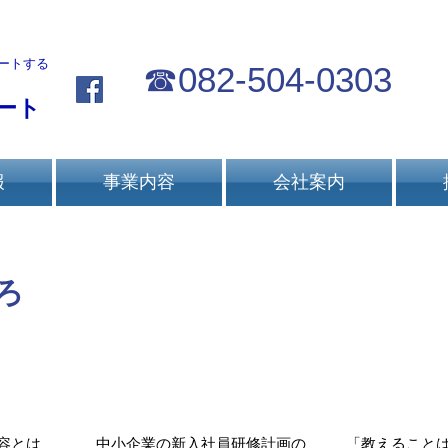
ートする
☎
082-504-0303
ート
報
事業内容
会社案内
ろ
容とは
中小企業の新入社員研修計画の
「教えること