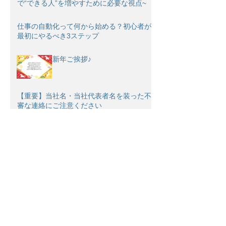
で“できる人”を増やすために必要な視点~
仕事の自動化って何から始める？初心者が
最初にやるべき3ステップ
新年ご挨拶♪
【重要】当社名・当社代表者名を装った不
審な連絡にご注意ください
補正予算は“追い風”か“罠”か──中小企業の
設備投資をどう考えるべきか
5次中小企業省力化投資補助金（一般型）
2026年2月末締め切り
22次ものづくり補助金 2026年1月30日
締め切り