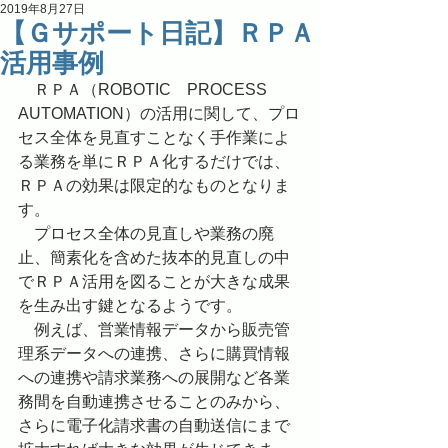
2019年8月27日
【Ｇサポート日記】ＲＰＡ
活用事例
　ＲＰＡ（ROBOTIC　PROCESS　
AUTOMATION）の活用に関して、プロ
セス全体を見直すことなく手作業によ
る業務を単にＲＰＡ化するだけでは、
ＲＰＡの効果は限定的なものとなりま
す。
　プロセス全体の見直しや業務の廃
止、簡素化を含めた抜本的見直しの中
でＲＰＡ活用を図ることが大きな成果
を生み出す鍵となるようです。
　例えば、営業情報データから販売管
理系データへの連携、さらに購買情報
への連携や請求業務への展開など各業
務間を自動連携させることのみから、
さらに電子化請求書の自動送信にまで