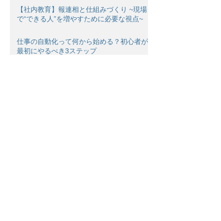
【社内教育】報連相と仕組みづくり ~現場
で“できる人”を増やすために必要な視点~
仕事の自動化って何から始める？初心者が
最初にやるべき3ステップ
新年ご挨拶♪
【重要】当社名・当社代表者名を装った不
審な連絡にご注意ください
補正予算は“追い風”か“罠”か──中小企業の
設備投資をどう考えるべきか
5次中小企業省力化投資補助金（一般型）
2026年2月末締め切り
22次ものづくり補助金 2026年1月30日
締め切り