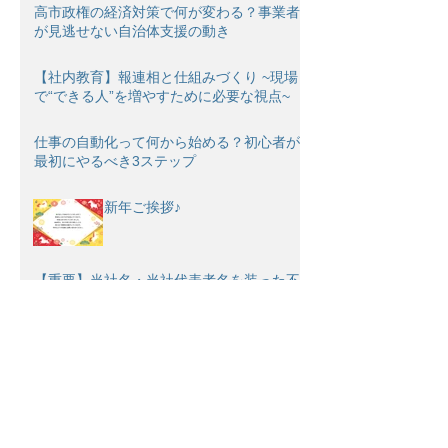
高市政権の経済対策で何が変わる？事業者
が見逃せない自治体支援の動き
【社内教育】報連相と仕組みづくり ~現場
で“できる人”を増やすために必要な視点~
仕事の自動化って何から始める？初心者が
最初にやるべき3ステップ
新年ご挨拶♪
【重要】当社名・当社代表者名を装った不
審な連絡にご注意ください
補正予算は“追い風”か“罠”か──中小企業の
設備投資をどう考えるべきか
5次中小企業省力化投資補助金（一般型）
2026年2月末締め切り