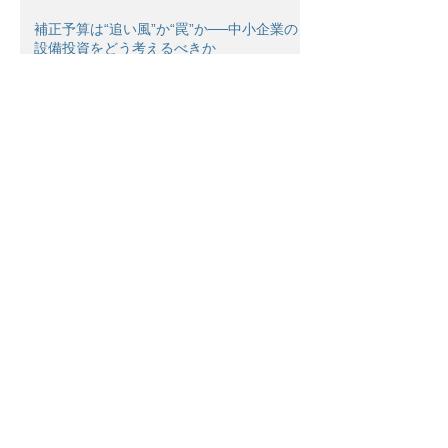
補正予算は“追い風”か“罠”か──中小企業の
設備投資をどう考えるべきか
5次中小企業省力化投資補助金（一般型）
2026年2月末締め切り
22次ものづくり補助金 2026年1月30日
締め切り
新事業進出補助金2025年12月19日締め切
り
Archive