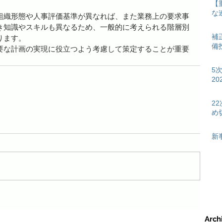
【
な
組織形態や人事評価基準が異なれば、また業務上の要求事
き知識やスキルも異なるため、一般的に考えられる階層別
補
ります。
備
要な計画の実現に役立つよう考慮して策定することが重要
5
2
2
め
新
Arch