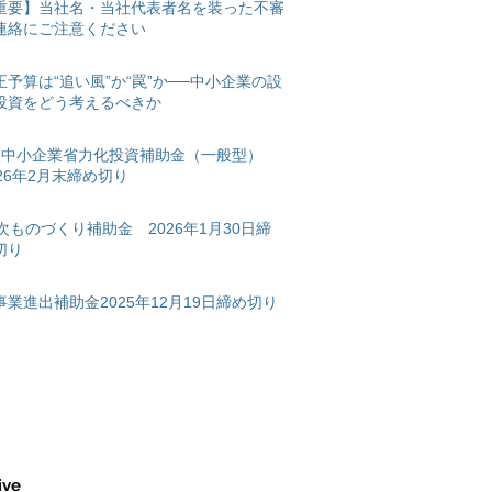
重要】当社名・当社代表者名を装った不審
連絡にご注意ください
正予算は“追い風”か“罠”か──中小企業の設
投資をどう考えるべきか
次中小企業省力化投資補助金（一般型）
026年2月末締め切り
2次ものづくり補助金 2026年1月30日締
切り
事業進出補助金2025年12月19日締め切り
ive