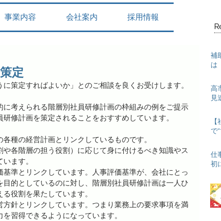
事業内容
会社案内
採用情報
R
補
は
策定
うに策定すればよいか」とのご相談を良くお受けします。
高
見
的に考えられる階層別社員研修計画の枠組みの例をご提示
員研修計画を策定されることをおすすめしています。
【
で
の各種の経営計画とリンクしているものです。
割や各階層の担う役割）に応じて身に付けるべき知識やス
仕
ています。
初
価基準とリンクしています。人事評価基準が、会社にとっ
を目的としているのに対し、階層別社員研修計画は一人ひ
える役割を果たしています。
営方針とリンクしています。つまり業務上の要求事項を満
力を習得できるようになっています。